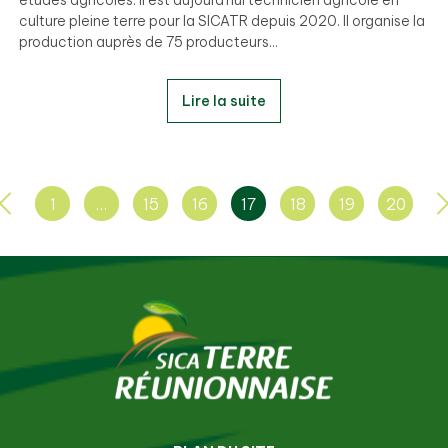
études agricoles. Il est aujourd’hui technicien agricole en
culture pleine terre pour la SICATR depuis 2020. Il organise la
production auprès de 75 producteurs...
Lire la suite
1
…
15
16
17
18
19
20