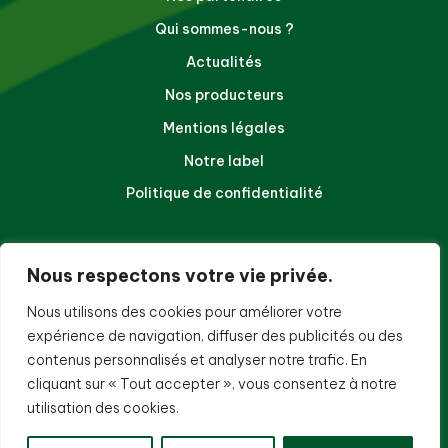
Qui sommes-nous ?
Actualités
Nos producteurs
Mentions légales
Notre label
Politique de confidentialité
NOUS CONTACTER
Nous respectons votre vie privée.
140 chemin de la balance
Nous utilisons des cookies pour améliorer votre
97410, Saint-Pierre
expérience de navigation, diffuser des publicités ou des
La Réunion
contenus personnalisés et analyser notre trafic. En
cliquant sur « Tout accepter », vous consentez à notre
Téléphone :
02 62 96 40 32
Email :
contact@sicatr.com
utilisation des cookies.