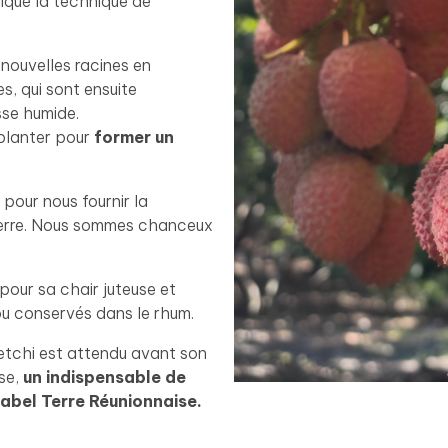
iqué la technique de
 nouvelles racines en
, qui sont ensuite
se humide.
 planter pour
former un
 pour nous fournir la
e terre. Nous sommes chanceux
pour sa chair juteuse et
 ou conservés dans le rhum.
Letchi est attendu avant son
ise,
un indispensable de
 label Terre Réunionnaise.