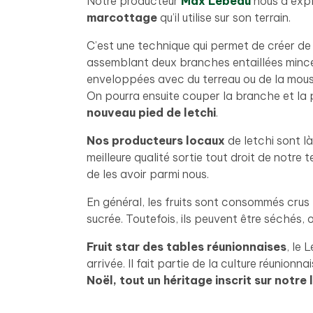
Notre producteur
Max Lebeau
nous a expl
marcottage
qu’il utilise sur son terrain.
C’est une technique qui permet de créer de
assemblant deux branches entaillées minces
enveloppées avec du terreau ou de la mous
On pourra ensuite couper la branche et la
nouveau pied de letchi
.
Nos producteurs locaux
de letchi sont là
meilleure qualité sortie tout droit de notr
de les avoir parmi nous.
En général, les fruits sont consommés crus 
sucrée. Toutefois, ils peuvent être séchés,
Fruit star des tables réunionnaises
, le 
arrivée. Il fait partie de la culture réunionna
Noël, tout un héritage inscrit sur notre