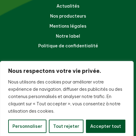
Actualités
Nos producteurs
Mentions légales
Notre label
Politique de confidentialité
NOUS CONTACTER
Nous respectons votre vie privée.
140 chemin de la balance
Nous utilisons des cookies pour améliorer votre
97410, Saint-Pierre
expérience de navigation, diffuser des publicités ou des
La Réunion
contenus personnalisés et analyser notre trafic. En
cliquant sur « Tout accepter », vous consentez à notre
Téléphone :
02 62 96 40 32
Email :
contact@sicatr.com
utilisation des cookies.
Personnaliser
Tout rejeter
Accepter tout