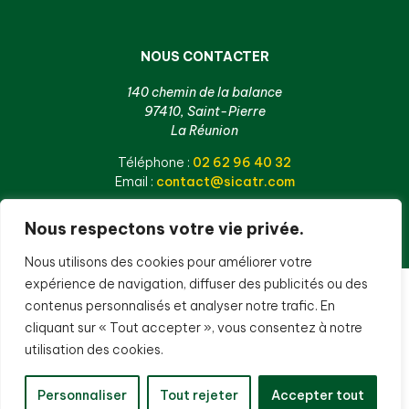
NOUS CONTACTER
140 chemin de la balance
97410, Saint-Pierre
La Réunion
Téléphone :
02 62 96 40 32
Email :
contact@sicatr.com
Nous respectons votre vie privée.
Nous utilisons des cookies pour améliorer votre
expérience de navigation, diffuser des publicités ou des
contenus personnalisés et analyser notre trafic. En
cliquant sur « Tout accepter », vous consentez à notre
utilisation des cookies.
Personnaliser
Tout rejeter
Accepter tout