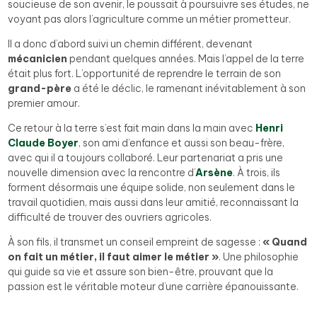
soucieuse de son avenir, le poussait à poursuivre ses études, ne
voyant pas alors l’agriculture comme un métier prometteur.
Il a donc d’abord suivi un chemin différent, devenant
mécanicien
pendant quelques années. Mais l’appel de la terre
était plus fort. L’opportunité de reprendre le terrain de son
grand-père
a été le déclic, le ramenant inévitablement à son
premier amour.
Ce retour à la terre s’est fait main dans la main avec
Henri
Claude Boyer
, son ami d’enfance et aussi son beau-frère,
avec qui il a toujours collaboré. Leur partenariat a pris une
nouvelle dimension avec la rencontre d’
Arsène
. À trois, ils
forment désormais une équipe solide, non seulement dans le
travail quotidien, mais aussi dans leur amitié, reconnaissant la
difficulté de trouver des ouvriers agricoles.
À son fils, il transmet un conseil empreint de sagesse :
« Quand
on fait un métier, il faut aimer le métier »
. Une philosophie
qui guide sa vie et assure son bien-être, prouvant que la
passion est le véritable moteur d’une carrière épanouissante.