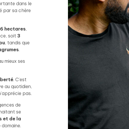
rtante dans le
é par sa chère
6 hectares
,
ace, soit
3
ou
, tandis que
agrumes
.
au mieux ses
iberté
. C’est
e au quotidien,
 n’apprécie pas.
igences de
haitant se
 et de la
e domaine.