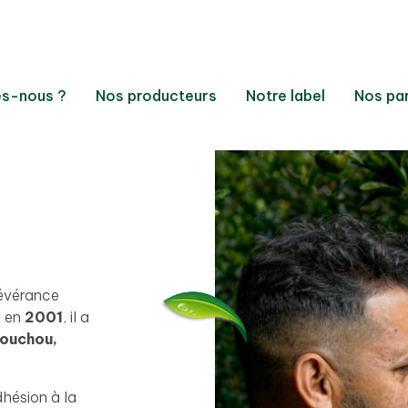
s-nous ?
Nos producteurs
Notre label
Nos pa
sévérance
e en
2001
, il a
ouchou,
hésion à la