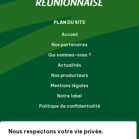
PLAN DU SITE
Accueil
Nos partenaires
Qui sommes-nous ?
Actualités
Nos producteurs
Mentions légales
Notre label
Politique de confidentialité
NOUS CONTACTER
Nous respectons votre vie privée.