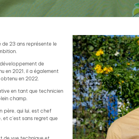
é de 23 ans représente le
mbition.
e développement de
nu en 2021, il a également
e obtenu en 2022.
rative en tant que technicien
plein champ.
 père, qui lui, est chef
, et c’est sans regret que
nt de vue technique et