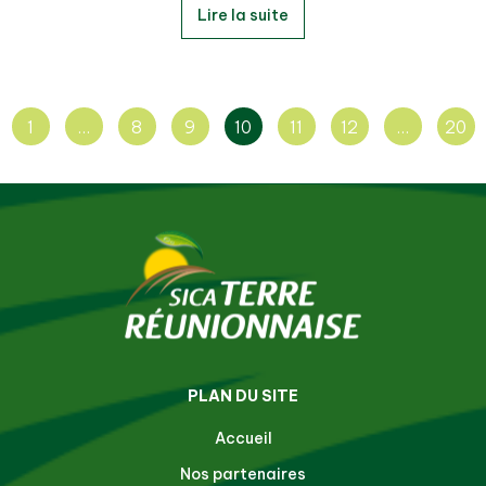
Lire la suite
1
…
8
9
10
11
12
…
20
PLAN DU SITE
Accueil
Nos partenaires